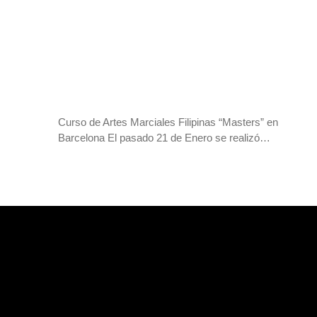
salva@centrosdoyangsal.com,
January 25, 2023
Curso de Artes Marciales Filipinas “Masters” en
Barcelona El pasado 21 de Enero se realizó…