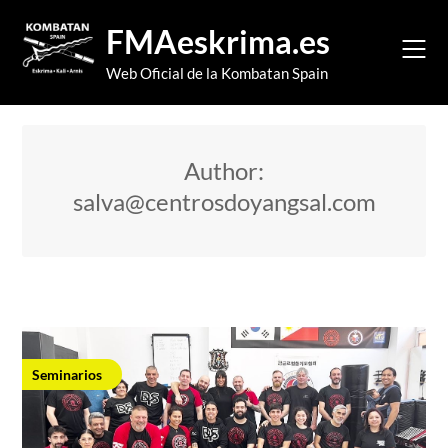
Skip
FMAeskrima.es
to
content
Web Oficial de la Kombatan Spain
Author:
salva@centrosdoyangsal.com
Seminarios