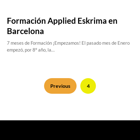
salva@centrosdoyangsal.com,
January 20, 2023
Formación Applied Eskrima en
Barcelona
7 meses de Formación ¡Empezamos! El pasado mes de Enero
empezó, por 8º año, la…
Previous
4